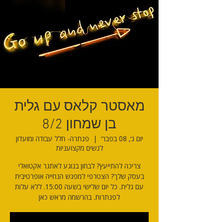
מאסטר קלאס עם גלית
בן שמחון 8/2
יום ג׳, 08 בפבר׳
  |  
פנתרה- חלל עבודה ומועדון
לנשים מקצועניות
צריכה להתייעץ? לבחון בנוגע לאתגר אקטואלי
בעסק שלך? הצטרפי למפגש הנחייה אופרטיבית
עם גלית. כל יום שלישי בשעה 15:00. ללא עלות
לפנתרות. בהרשמה מראש כאן