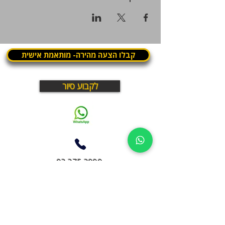
קבלו הצעה מהירה- מותאמת אישית
לקבוע סיור
03.375.3000
What is Panthera? | מה זה פנתרה
פנתרה היא מרחב עסקי בתל אביב שבו עובדים, נפגשים
ומארחים במקום אחד
חללי עבודה, חדרי ישיבות, מועדון עסקים, תרבות ואירועים –
במרחב חי ודינמי שפועל יום ולילה