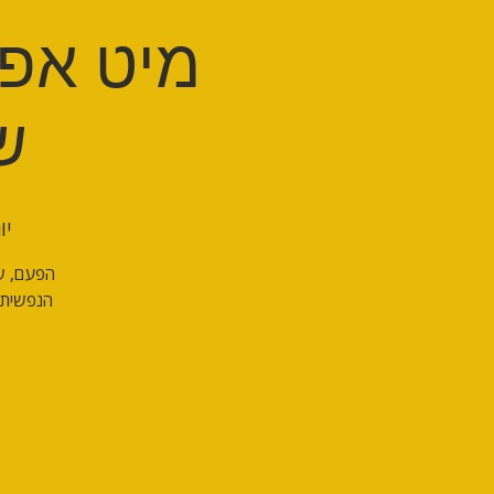
מיט אפ י
ש
יום 
הפעם, שב
הנפשית ו