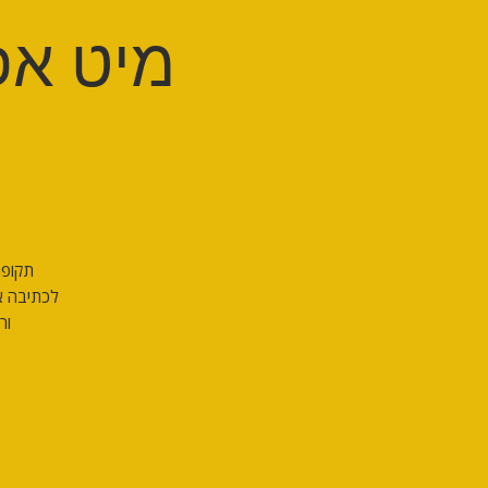
מיט אפ 
תקופת
לכתיבה א
ור