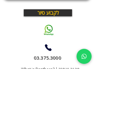
לקבוע סיור
03.375.3000
What is Panthera? | מה זה פנתרה
פנתרה היא מרחב עסקי בתל אביב שבו עובדים, נפגשים
ומארחים במקום אחד
חללי עבודה, חדרי ישיבות, מועדון עסקים, תרבות ואירועים –
במרחב חי ודינמי שפועל יום ולילה
לא עוד חלל עבודה
לא עוד אולם אירועים
אלא מקום שבו עסקים ואנשים מתחברים באמת
נבחר הכי יפה בארץ 3 שנים ברציפות
Thrive in your natural habitat
Where Business Meets People
כתובתנו