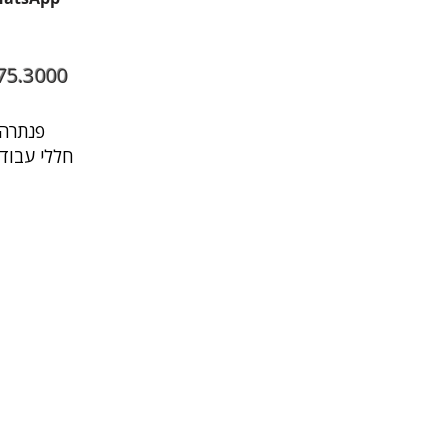
75.3000
פנתרה היא מרחב עסקי בתל אביב שבו עובדים, נפגשים ומארחים במקום אחד
חללי עבודה