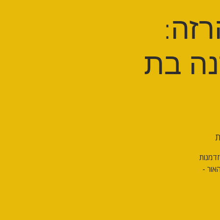
רזה:
נה בת
ת
זדמנות
אור -