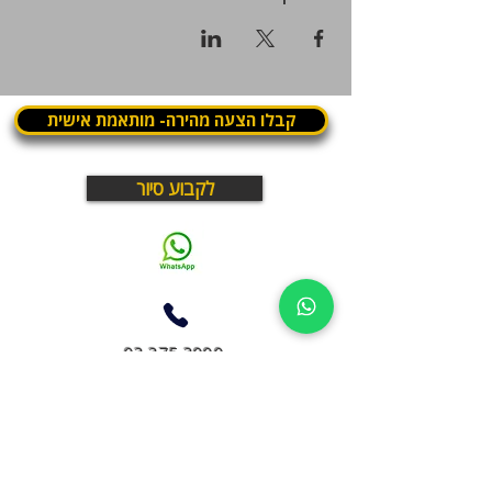
קבלו הצעה מהירה- מותאמת אישית
לקבוע סיור
03.375.3000
What is Panthera? | מה זה פנתרה
פנתרה היא מרחב עסקי בתל אביב שבו עובדים, נפגשים
ומארחים במקום אחד
חללי עבודה, חדרי ישיבות, מועדון עסקים, תרבות ואירועים –
במרחב חי ודינמי שפועל יום ולילה