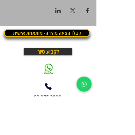
קבלו הצעה מהירה- מותאמת אישית
לקבוע סיור
03.375.3000
What is Panthera? | מה זה פנתרה
פנתרה היא מרחב עסקי בתל אביב שבו עובדים, נפגשים
ומארחים במקום אחד
חללי עבודה, חדרי ישיבות, מועדון עסקים, תרבות ואירועים –
במרחב חי ודינמי שפועל יום ולילה