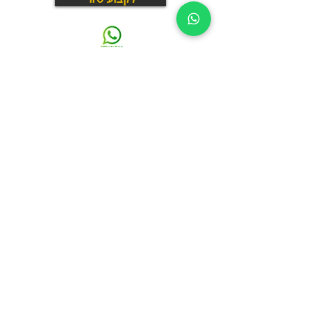
03.375.3000
What is Panthera? | מה זה פנתרה
פנתרה היא מרחב עסקי בתל אביב שבו עובדים, נפגשים
ומארחים במקום אחד
חללי עבודה, חדרי ישיבות, מועדון עסקים, תרבות ואירועים –
במרחב חי ודינמי שפועל יום ולילה
לא עוד חלל עבודה
לא עוד אולם אירועים
אלא מקום שבו עסקים ואנשים מתחברים באמת
נבחר הכי יפה בארץ 3 שנים ברציפות
Thrive in your natural habitat
Where Business Meets People
כתובתנו
רחוב הארבעה 19, קומה 3 – המגדל התיכון
תל אביב, ישראל
צמוד לשרונה מרקט, תחנת הרכבת הקלה "יהודית" ורכבת השלום