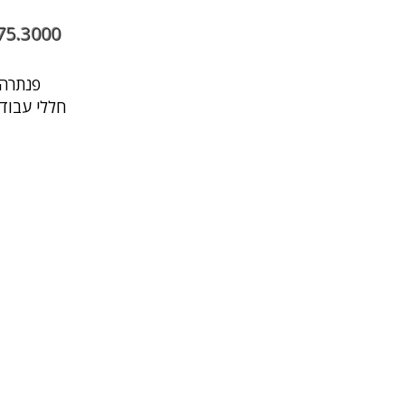
75.3000
פנתרה היא מרחב עסקי בתל אביב שבו עובדים, נפגשים ומארחים במקום אחד
חללי עבודה