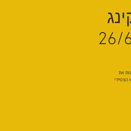
ינג
גות את
ילו לביזנס. משך המפגש כשעתיים 13:00 עד 15:00. אנא הצטיידי