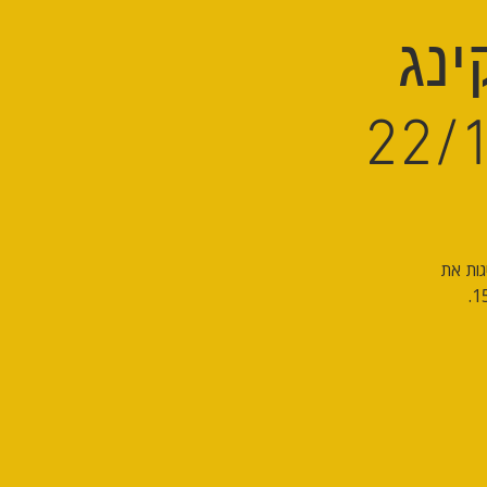
ינג
גות את