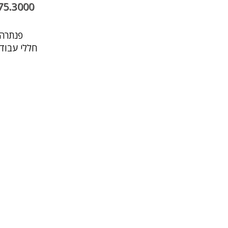
75.3000
פנתרה היא מרחב עסקי בתל אביב שבו עובדים, נפגשים ומארחים במקום אחד
חללי עבודה