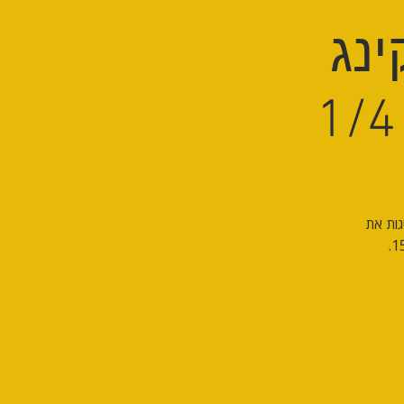
ינג
גות את