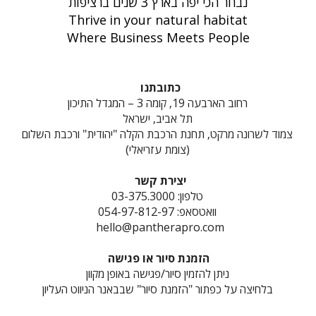
נבחר הכי יפה בארץ 3 שנים ברציפות
Thrive in your natural habitat
Where Business Meets People
כתובתנו
רחוב הארבעה 19, קומה 3 – המגדל התיכון
תל אביב, ישראל
צמוד לשרונה מרקט, תחנת הרכבת הקלה "יהודית" ורכבת השלום
(צומת עזריאלי)
יצירת קשר
טלפון: 03-375.3000
וואטסאפ: 054-97-812-97
hello@pantherapro.com
הזמנת סיור או פגישה
ניתן להזמין סיור/פגישה באופן מקוון
בלחיצה על כפתור "הזמנת סיור" שבבאנר הניווט העליון