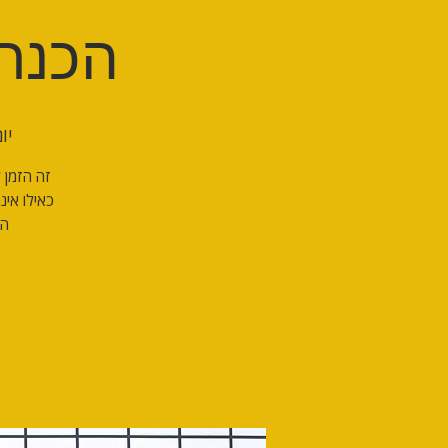
הכנת ת
יום 
כאילו אי
הל