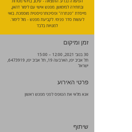
הפעולה נגדע. התוצאה - עיכוב בזיהוי מטרות
ובחתירה למימושן. מפגש אישי עם לימור דהאן,
מייסדת "פנתרה" ופסיכותרפיסטית מוסמכת. בואי
לעשות סדר פנימי. לקביעת מפגש - מול לימור.
למנויות בלבד
זמן ומיקום
30 בנוב׳ 2021, 12:00 – 15:00
תל אביב יפו, הארבעה 19, תל אביב יפו, 6473919,
ישראל
פרטי האירוע
אנא מלאי את הטופס לפני מפגש ראשון
שיתוף