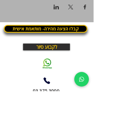
קבלו הצעה מהירה- מותאמת אישית
לקבוע סיור
03.375.3000
What is Panthera? | מה זה פנתרה
פנתרה היא מרחב עסקי בתל אביב שבו עובדים, נפגשים
ומארחים במקום אחד
חללי עבודה, חדרי ישיבות, מועדון עסקים, תרבות ואירועים –
במרחב חי ודינמי שפועל יום ולילה
לא עוד חלל עבודה