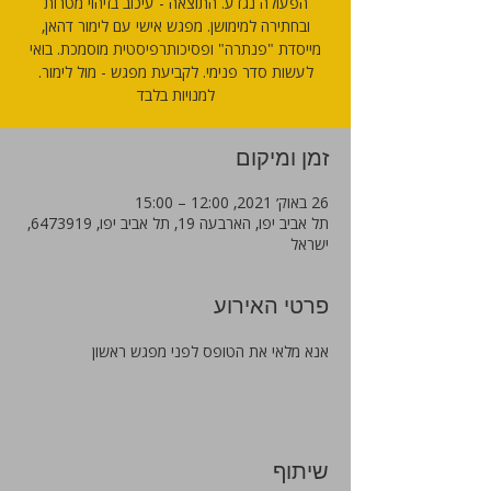
הפעולה נגדע. התוצאה - עיכוב בזיהוי מטרות
ובחתירה למימושן. מפגש אישי עם לימור דהאן,
מייסדת "פנתרה" ופסיכותרפיסטית מוסמכת. בואי
לעשות סדר פנימי. לקביעת מפגש - מול לימור.
למנויות בלבד
זמן ומיקום
26 באוק׳ 2021, 12:00 – 15:00
תל אביב יפו, הארבעה 19, תל אביב יפו, 6473919,
ישראל
פרטי האירוע
אנא מלאי את הטופס לפני מפגש ראשון
שיתוף