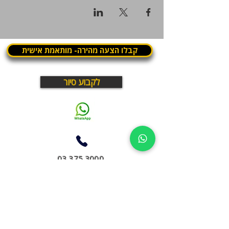
קבלו הצעה מהירה- מותאמת אישית
לקבוע סיור
03.375.3000
What is Panthera? | מה זה פנתרה
פנתרה היא מרחב עסקי בתל אביב שבו עובדים, נפגשים
ומארחים במקום אחד
חללי עבודה, חדרי ישיבות, מועדון עסקים, תרבות ואירועים –
במרחב חי ודינמי שפועל יום ולילה
לא עוד חלל עבודה