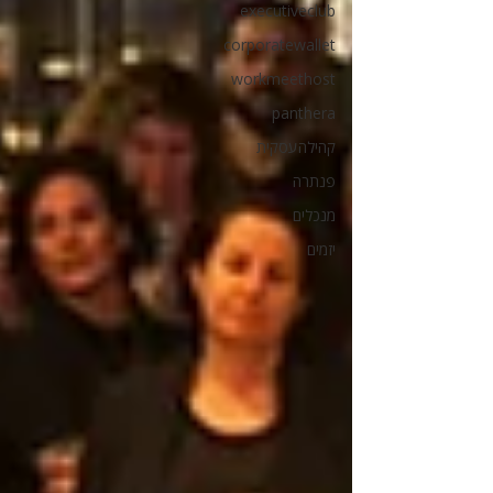
executiveclub
corporatewallet
workmeethost
panthera
קהילהעסקית
פנתרה
מנכלים
יזמים