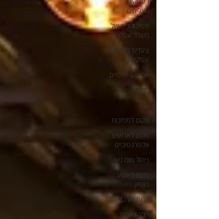
לעסקים
מצליחים
פסיכולוגיה של
משבר עסקי
צעדים להצלחה
עסקית
ארועים פרטיים
חתונה
גג
מקום למסיבות
מקום לארועים
אלטרנטיביים
ניהול מומ נשי
מקום לארוע
בוטיק
כלות אורבניות
חלל לארוע