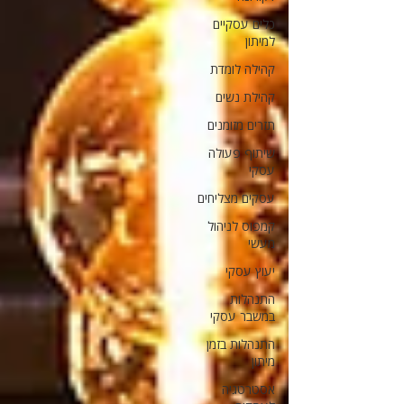
כלים עסקיים
למיתון
קהילה לומדת
קהילת נשים
תזרים מזומנים
שיתוף פעולה
עסקי
עסקים מצליחים
קמפוס לניהול
מעשי
יעוץ עסקי
התנהלות
במשבר עסקי
התנהלות בזמן
מיתון
אסטרטגיה