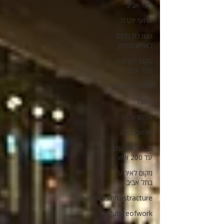
בתל אביב
ארועי יוקרה
השכרת מקום
לארוע בוטיק
מקום לחתונה
בתל אביב
סודות ההצלחה
יזמיות
אירוע עסקי
אירוע חברה
מקום לאירועים
עד 200 איש
מקום לאירוע
בתל אביב
businessinfrastracture
futureofwork