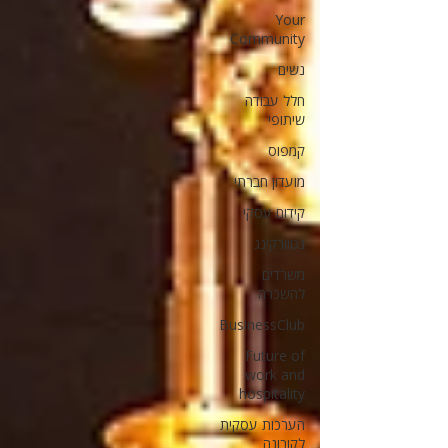
Your
Community
נשים
חלל עבודה
שיתופי
קמפוס
מועדון חברתי
קידום עסקי
נטוורקינג
משרדים
להשכרה
BusinessClub
Future of
work and
hospitality
הערכות עסקית
לקורונה