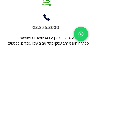
03.375.3000
What is Panthera? | מה זה פנתרה
פנתרה היא מרחב עסקי בתל אביב שבו עובדים, נפגשים
ומארחים במקום אחד
חללי עבודה, חדרי ישיבות, מועדון עסקים, תרבות ואירועים –
במרחב חי ודינמי שפועל יום ולילה
לא עוד חלל עבודה
לא עוד אולם אירועים
אלא מקום שבו עסקים ואנשים מתחברים באמת
נבחר הכי יפה בארץ 3 שנים ברציפות
Thrive in your natural habitat
Where Business Meets People
כתובתנו
רחוב הארבעה 19, קומה 3 – המגדל התיכון
תל אביב, ישראל
צמוד לשרונה מרקט, תחנת הרכבת הקלה "יהודית" ורכבת השלום
(צומת עזריאלי)
יצירת קשר
טלפון:
03-375.3000