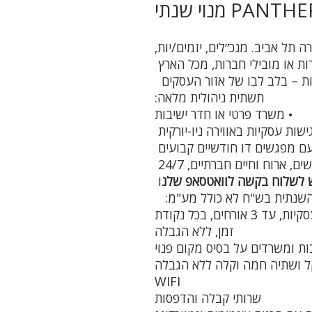
 מנוי שנתי
 תל אביב. מנכ״לים, יזמים/יות,
ות או מובילי חברות, מכל הארץ
ות – בלב לבו של אזור העסקים
תשתית ניהולית מלאה:
• משרד פרטי או חדר ישיבות
ישות עסקיות באווירה ניו-יורקית
 עם מפגשים דו חודשיים קבועים
, ארוח וחיים חברתיים, 24/7
ש לשלוח בקשה לוואטסאפ שלנ
ו
שימוש בלאונג' בר ומרפסת שמש לפגישות עסקיות, עד 3 אורחים, בכל נקודת
זמן, ללא הגבלה
ות ומשרדים על בסיס מקום פנוי
קל ושתיה חמה וקלה ללא הגבלה
WIFI
שרותי קבלה והדפסות