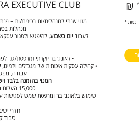
PANTHERA EXECUTIVE CLUB
מחיר
מנוי שנתי למנהלים/ות בכירים/ות – פנתרה
כמות
*
מנהלות בכיר
לעבוד
יום בשבוע
, להיפגש ולסגור עסקא
זה
• לאונג׳ בר יוקרתי ומרפסת/גג, לפג
• קהילה עסקית איכותית של מנכ״לים ויזמים,
עבודה, מפגשים
המנוי בהזמנה בלבד וי
15,000 העלות השנתית בש"ח לא כולל מע"מ:
חדרי ישיב
כיבוד 