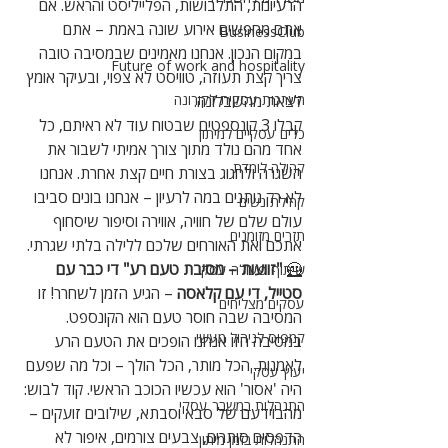
הרעיונות, התלבושות, הפלייליסט והראש. אם 
אתם מחפשים אירוע שונה באמת – אתם 
BusinessClub
במקום הנכון. אנחנו מאמינים שבמסיבה טובה 
Future of work and hospitality
צריך קצת תעוזה, טוויסט לא צפוי, ובעיקר אומץ 
לצאת מהשבלונה.
הערכות עסקית לקורונה
קבלו 3 קונספטים שבטוח עוד לא ראיתם, כל 
כלים עסקיים למיתון
אחד מהם נולד מתוך צורך אמיתי לשבור את 
קהילה לומדת
השגרה ולחגוג בצורת חיים קצת אחרת. אנחנו 
לא רק נותנים במה לרעיון – אנחנו בונים סביבו 
קהילת נשים
עולם שלם של חוויה, אווירה וסיפור שיסחוף 
תזרים מזומנים
אתכם ואת האורחים שלכם ללילה בלתי שגרתי.
🦸 
"זוועות – מסיבת טעם רע" די כבר עם 
שיתוף פעולה עסקי
סטייל, די עם קלאסה
 – הגיע הזמן לשחרר! זו 
עסקים מצליחים
המסיבה שבה חוסר טעם הוא הקונספט. 
קמפוס לניהול מעשי
במסיבה הזו אנחנו הופכים את הטעם הרע 
לאמנות. הכל מותר, הכל הולך – וכל מה שפעם 
יעוץ עסקי
היה 'אסור' הוא עכשיו הכוכב הראשי. קוד לבוש: 
התנהלות במשבר עסקי
מהבוידעם של סבא וסבתא, שילובים זועקים – 
הדפסים סותרים, צבעים צורמים, איפור לא 
התנהלות בזמן מיתון