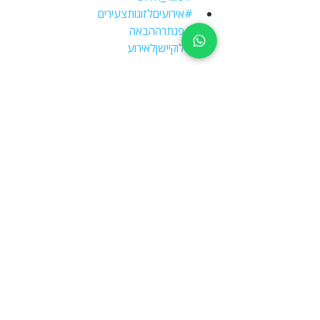
#אירועיםלזוגותצעירים
#פנתרההבאה
#לוקיישןלאירוע
פוסטים אחרונים
הצג הכול