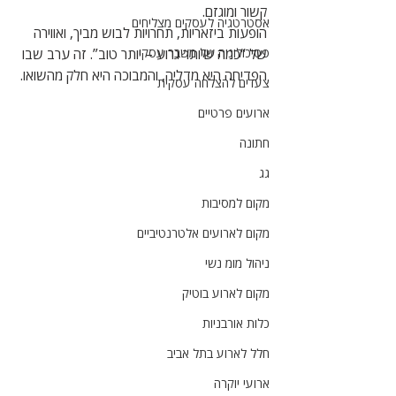
קשור ומוגזם.
אסטרטגיה לעסקים מצליחים
הופעות ביזאריות, תחרויות לבוש מביך, ואווירה 
פסיכולוגיה של משבר עסקי
של “כמה שיותר גרוע – יותר טוב”. זה ערב שבו 
הפדיחה היא מדליה, והמבוכה היא חלק מהשואו.
צעדים להצלחה עסקית
ארועים פרטיים
חתונה
גג
מקום למסיבות
מקום לארועים אלטרנטיביים
ניהול מומ נשי
מקום לארוע בוטיק
כלות אורבניות
חלל לארוע בתל אביב
ארועי יוקרה