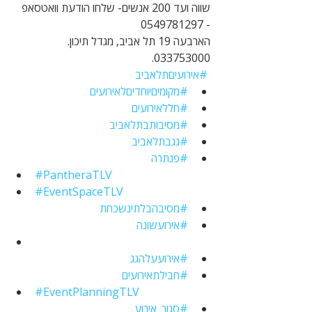
שווה ועד 200 אנשים- שלחו הודעת וואטסאפ 
- 0549781297
הארבעה 19 תל אביב, מגדל תיכון. 
033753000. 
#אירועיםתלאביב
#מקומיםיוחדיםלאירועים
#חללאירועים
#מסיבותבתלאביב
#גגבתלאביב
#פנתרה
#PantheraTLV
#EventSpaceTLV
#מסיבהבלתינשכחת
#אירועשונה
#אירועעלהגג
#חבילתאירועים
#EventPlanningTLV
#סגור_אירוע