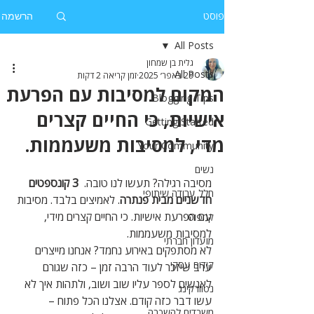
פוסט
הרשמה
All Posts
גלית בן שמחון
All Posts
29 באפר׳ 2025
זמן קריאה 2 דקות
המקום למסיבות עם הפרעת
Blogging Tips
אישיות, כי החיים קצרים
Getting Started
מדי, למסיבות משעממות.
Your Community
נשים
מסיבה רגילה? תעשו לנו טובה.  
3 קונספטים 
חלל עבודה שיתופי
חדשניים מבית פנתרה
. לאמיצים בלבד. מסיבות 
עם הפרעת אישיות. כי החיים קצרים מידי, 
קמפוס
למסיבות משעממות.
מועדון חברתי
לא מסתפקים באירוע נחמד? אנחנו מייצרים 
קידום עסקי
ערב שיזכר לעוד הרבה זמן – כזה שגורם 
לאנשים לספר עליו שוב ושוב, ולתהות איך לא 
נטוורקינג
עשו דבר כזה קודם. אצלנו הכל פתוח – 
משרדים להשכרה