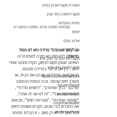
השכרת מקום לארוע בוטיק
מקום לחתונה בתל אביב
סודות ההצלחה
קונספט מסיבה פרוע- מסיבה בטעם רע
יזמיות
אירוע עסקי
🙏 
אירוע חברה
"ברוך שפטרנו" פרידה היא לא תמיד 
טראומה.
 לפעמים היא סיבה למסיבה! זה 
מקום לאירועים עד 200 איש
האירוע שנותן מקום לצחוק, הקלה וחגיגה אחרי 
מקום לאירוע בתל אביב
סיום – בין אם מדובר בפרידה מהבוס, 
מהאקס/ית, מהילדים שעזבו את הבית, או 
businessinfrastracture
משלב חיים שנסגר. וככה תפתח ההזמנה 
futureofwork
שלכם- "ברוך שפטרנו", "לחופש נולדתי", 
"המפתחות אצלי", "זה לא אני זה אתה", 
executiveclub
"חתמתי שחררתי", "מעדיפה חתול", מביאים 
corporatewallet
את החברים הכי טובים, רוקדים ושותים לחיים 
workmeethost
החדשים. זה לא רק סיום – זו הכרזת פתיחה 