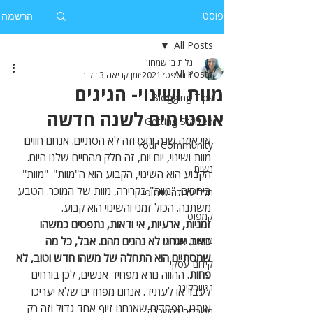
פוסט
הרשמה
All Posts
גלית בן שמחון
All Posts
1 בספט׳ 2021
זמן קריאה 3 דקות
מוות ושינוי- הגיגים
Blogging Tips
אופטימים לשנה חדשה
Getting Started
אוי איזה שנה וחצי וזה לא הסתיים. אנחנו חווים 
Your Community
מוות ושינוי, יום יום, זה חלק מהחיים שלנו היום. 
נשים
הקבוע הוא השינוי, הקבוע הוא ה"מוות". "מוות" 
ביחסים, "מוות" בקרירה, מוות של המוכר. הטבע 
חלל עבודה שיתופי
משתנה. הכול זמני והשינוי הוא קבוע.
קמפוס
זמניות, ארעיות, אי ודאות, נתפסים כמשהו 
מועדון חברתי
כואב. אנחנו לא נהנים מהם. אבל, כל מה 
שמסתיים הוא התחלה של משהו חדש וטוב, לא 
קידום עסקי
פחות.
 ההווה נורא מפחיד אנשים, לכן בורחים 
נטוורקינג
לעבר או לעתיד. אנחנו מפחדים שלא יעריכו 
אותנו, מפחדים שאנחנו זיוף אחד גדול וזה רק 
משרדים להשכרה