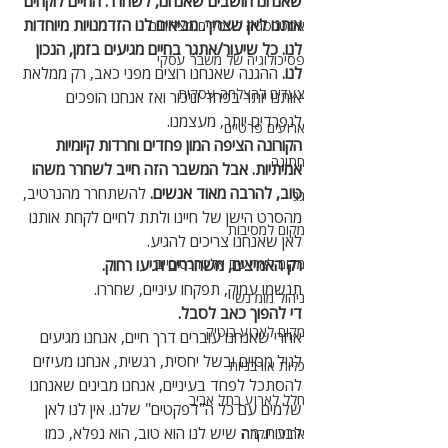
שאנחנו חושבים שאנחנו, לשחרר. החיים לוקחים 
אותנו לאן שצריך. מביאים לנו הזדמנויות מיוחדות 
אסטרטגיה לעסקים מצליחים
לנו. כל שיעור/אתגר בחיים מגיעים בזמן, הנכון 
פסיכולוגיה של משבר עסקי
לנו. 
ההגנה שאנחנו רוצים מפני כאב, רק ממלאת 
צעדים להצלחה עסקית
אותנו יותר בפחד וניכור ואז אנחנו הופכים 
לנפרדים יותר, מעצמנו. 
ארועים פרטיים
הקורונה הציפה המון פחדים וחרדות קיומיות 
חתונה
אמיתיות. אבל המשבר הזה חייב לשחרר משהו 
טוב, להרבה מאוד אנשים. 
להשתחרר מהנרטיב, 
גג
מהסרט הישן של חיינו ולתת לחיים לקחת אותנו 
מקום למסיבות
לאן שאנחנו צריכים להגיע. 
מקום לארועים אלטרנטיביים
רק האמיצים, משחררים ויגיעו רחוק. 
תנשמו עמוק, תפקחו עיניים, שחררו. 
ניהול מומ נשי
די להפוך כאב לסבל. 
מקום לארוע בוטיק
אחרי שאנחנו עוברים דרך חיים, אנחנו מגיעים 
לגיל מסוים ובשל יחסית, רגשית, אנחנו מעיזים 
כלות אורבניות
להסתכל לפחד בעיניים, אנחנו מבינים שאנחנו 
חלל לארוע בתל אביב
שלמים עם כל ה"דפקטים" שלנו. אין לנו לאן 
לברוח. מה שיש לנו הוא טוב, הוא נפלא, כמו 
ארועי יוקרה