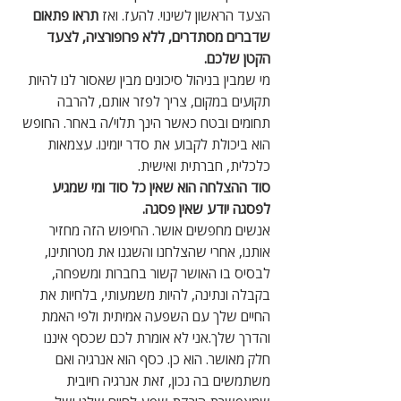
הצעד הראשון לשינוי. להעז. ואז 
תראו פתאום 
שדברים מסתדרים, ללא פרופורציה, לצעד 
הקטן שלכם.
מי שמבין בניהול סיכונים מבין שאסור לנו להיות 
תקועים במקום, צריך לפזר אותם, להרבה 
תחומים ובטח כאשר הינך תלוי/ה באחר. החופש 
הוא ביכולת לקבוע את סדר יומינו. עצמאות 
כלכלית, חברתית ואישית.
סוד ההצלחה הוא שאין כל סוד ומי שמגיע 
לפסגה יודע שאין פסגה. 
אנשים מחפשים אושר. החיפוש הזה מחזיר 
אותנו, אחרי שהצלחנו והשגנו את מטרותינו, 
לבסיס בו האושר קשור בחברות ומשפחה, 
בקבלה ונתינה, להיות משמעותי, בלחיות את 
החיים שלך עם השפעה אמיתית ולפי האמת 
והדרך שלך.אני לא אומרת לכם שכסף איננו 
חלק מאושר. הוא כן. כסף הוא אנרגיה ואם 
משתמשים בה נכון, זאת אנרגיה חיובית 