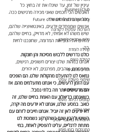
עיניין של זמן, עד שיגלו את זה בחוץ. כל 
BusinessClub
האנשים הכי חכמים שאני מכירה מרגישים ככה. 
ככל שהם מצליחים יותר. 
Future of work and hospitality
אנשים שמפחדים יודעים, באינטואיצייה שלהם, 
הערכות עסקית לקורונה
שיש משהו לא אמיתי, לא מדוייק, בחיים שלהם, 
כלים עסקיים למיתון
מזהים את המציאות המדומה, שחונכנו לחיות 
בה.
קהילה לומדת
כולנו נדרשים ללבוש מסיכות והן חונקות.
קהילת נשים
אנחנו במהות שלנו יצורים חשופים, רגישים, 
מתמסרים, אוהבים, מפרגנים, לא יהירים. 
תזרים מזומנים
נמאס לנו להתעלם מהקולות שלנו. הם הופכים 
שיתוף פעולה עסקי
עם הזמן לרעשים, כי אנחנו מתעלמים מהם. אז 
עסקים מצליחים
הם מרעישים יותר וזה בלתי נסבל. 
כשאנחנו בדיאלוג עם האמת בחיים שלנו, זה 
קמפוס לניהול מעשי
כואב
. 
במסע שלנו, אנחנו לא יודעים מה יקרה, 
יעוץ עסקי
לא יודעים לאן זה יוביל
. 
אנחנו חייבים לזרום עם 
השינוי ולהבין שגם כשהקרקע נשמטת לנו 
התנהלות במשבר עסקי
מתחת לרגליים, עלינו להפסיק לאחוז, במי 
התנהלות בזמן מיתון