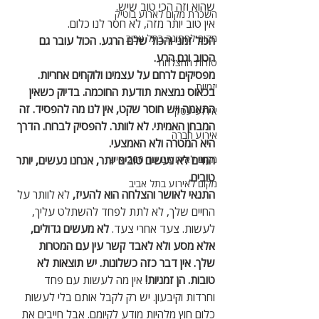
שהוא וזה הכי טוב שיש. 
השכרת מקום לארוע בוטיק
אין טוב יותר מזה, לא חסר לנו כלום. 
מקום לחתונה בתל אביב
הכול זמני והכול שלם הרגע. הכול עובר גם 
הטוב וגם הרע. 
סודות ההצלחה
מפסיקים לרחם על עצמינו ולוקחים אחריות. 
יזמיות
בכאוס נמצאת תודעת החוכמה. בדיוק כשאין 
התאמה ויש חוסר שקט, אין לנו מה להפסיד. זה 
אירוע עסקי
המבחן האמיתי. לא לוותר. להפסיק לברוח. הדרך 
אירוע חברה
היא המטרה ולא האמצעי. 
מקום לאירועים עד 200 איש
החיים לא נעשים טובים יותר, אנחנו נעשים, יותר 
טובים.
מקום לאירוע בתל אביב
התנאי לאושר והצלחה הוא להעיז, 
לא לוותר על 
החיים שלך, לא לתת לפחד להשתלט עליך, 
לעשות. צעד אחרי צעד. 
לא מעשים גדולים, 
אלא מסע ולא לאבד קשר עין עם המטרות 
שלך. אין דבר כזה כשלונות. יש תוצאות לא 
טובות. הן זמניות! 
אין מה לעשות עם פחד 
וחרדות וקיבעון. יש רק לקבל אותם בלי לעשות 
כלום חוץ מלהיות מודע לקיומם. אבל חייבים את 