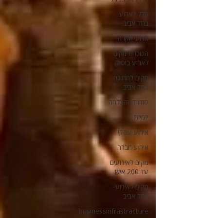
חלל לארוע
בתל אביב
ארועי יוקרה
השכרת מקום
לארוע בוטיק
מקום לחתונה
בתל אביב
סודות ההצלחה
יזמיות
אירוע עסקי
אירוע חברה
מקום לאירועים
עד 200 איש
מקום לאירוע
בתל אביב
businessinfrastracture