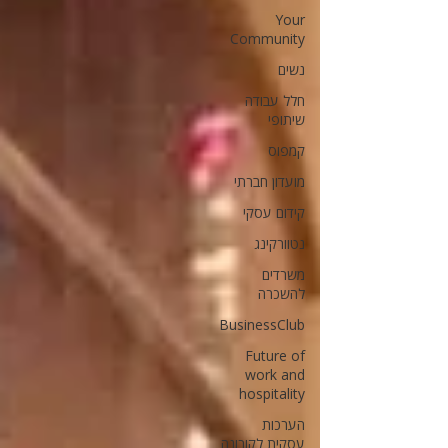
Your
Community
נשים
חלל עבודה
שיתופי
קמפוס
מועדון חברתי
קידום עסקי
נטוורקינג
משרדים
להשכרה
BusinessClub
Future of
work and
hospitality
הערכות
עסקית לקורונה