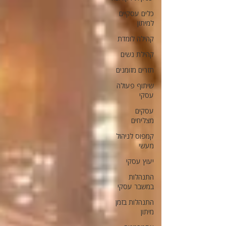
כלים עסקיים
למיתון
קהילה לומדת
קהילת נשים
תזרים מזומנים
שיתוף פעולה
עסקי
עסקים
מצליחים
קמפוס לניהול
מעשי
יעוץ עסקי
התנהלות
במשבר עסקי
התנהלות בזמן
מיתון