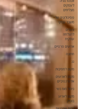
אסטרטגיה
לעסקים
מצליחים
פסיכולוגיה של
משבר עסקי
צעדים
להצלחה
עסקית
ארועים פרטיים
חתונה
גג
מקום למסיבות
מקום לארועים
אלטרנטיביים
ניהול מומ נשי
מקום לארוע
בוטיק
כלות אורבניות