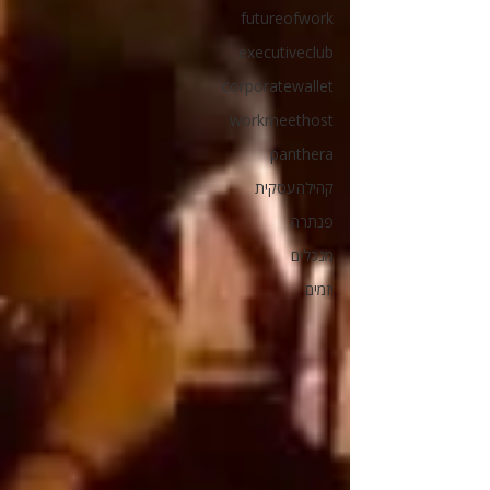
futureofwork
executiveclub
corporatewallet
workmeethost
panthera
קהילהעסקית
פנתרה
מנכלים
יזמים